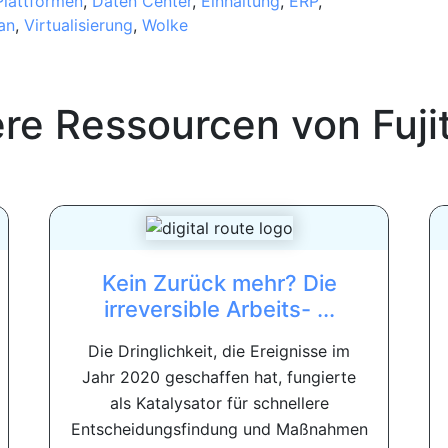
Plattformen
,
Daten Center
,
Einhaltung
,
ERP
,
an
,
Virtualisierung
,
Wolke
ere Ressourcen von
Fuji
Kein Zurück mehr? Die
irreversible Arbeits- ...
Die Dringlichkeit, die Ereignisse im
Jahr 2020 geschaffen hat, fungierte
als Katalysator für schnellere
Entscheidungsfindung und Maßnahmen