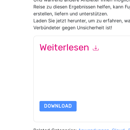
Reise zu diesen Ergebnissen helfen, kann Fu
erstellen, liefern und unterstützen.
Laden Sie jetzt herunter, um zu erfahren, w
Verbündeter gegen Unsicherheit ist!
Weiterlesen
Mit dem Absenden dieses Formulars stimmen Si
marketingbezogene E-Mails oder per Telefon. Si
Webseiten u Mitteilungen unterliegen ihrer Date
Indem Sie diese Ressource anfordern, stimmen 
Daten sind geschützt durch unsere
Datenschutz
Datenschutz@techpublishhub.com
DOWNLOAD