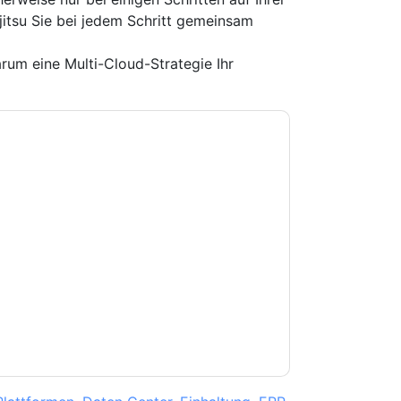
jitsu Sie bei jedem Schritt gemeinsam
arum eine Multi-Cloud-Strategie Ihr
e zu
Fujitsu Global
Kontaktaufnahme mit Ihnen
e können sich jederzeit abmelden.
Fujitsu Global
nschutzerklärung.
Sie unseren Nutzungsbedingungen zu. Alle
erklärung
. Bei weiteren Fragen bitte mailen