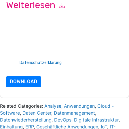
Weiterlesen
Mit dem Absenden dieses Formulars stimmen Sie zu
ServiceNow
Kontaktaufnahme mit Ihnen marketingbezogene
E-Mails oder per Telefon. Sie können sich jederzeit abmelden.
ServiceNow
Webseiten u Mitteilungen unterliegen ihrer
Datenschutzerklärung.
Indem Sie diese Ressource anfordern, stimmen Sie unseren
Nutzungsbedingungen zu. Alle Daten sind geschützt durch
unsere
Datenschutzerklärung
. Bei weiteren Fragen bitte
mailen Datenschutz@techpublishhub.com
DOWNLOAD
Related Categories:
Analyse
,
Anwendungen
,
Cloud -
Software
,
Daten Center
,
Datenmanagement
,
Datenwiederherstellung
,
DevOps
,
Digitale Infrastruktur
,
Einhaltung
,
ERP
,
Geschäftliche Anwendungen
,
IoT
,
IT-