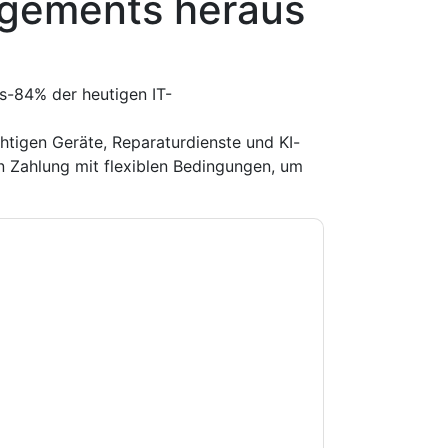
agements heraus
ts-84% der heutigen IT-
chtigen Geräte, Reparaturdienste und KI-
n Zahlung mit flexiblen Bedingungen, um
e zu
HP UK
Kontaktaufnahme mit Ihnen
e können sich jederzeit abmelden.
HP UK
nschutzerklärung.
Sie unseren Nutzungsbedingungen zu. Alle
erklärung
. Bei weiteren Fragen bitte mailen