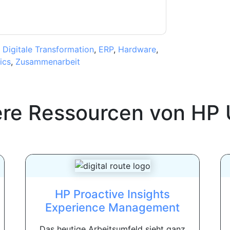
,
Digitale Transformation
,
ERP
,
Hardware
,
ics
,
Zusammenarbeit
ere Ressourcen von
HP 
HP Proactive Insights
Experience Management
Das heutige Arbeitsumfeld sieht ganz