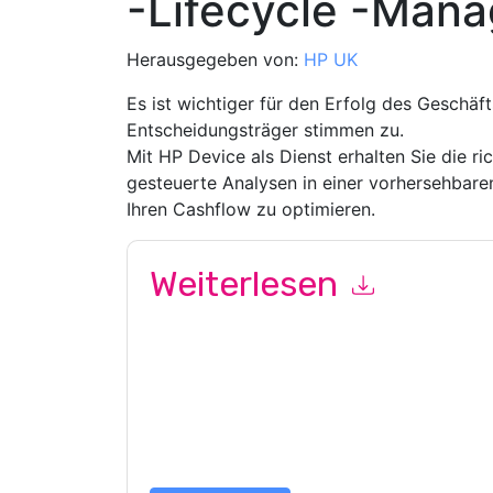
-Lifecycle -Man
Herausgegeben von:
HP UK
Es ist wichtiger für den Erfolg des Geschäf
Entscheidungsträger stimmen zu.
Mit HP Device als Dienst erhalten Sie die ri
gesteuerte Analysen in einer vorhersehbare
Ihren Cashflow zu optimieren.
Weiterlesen
Mit dem Absenden dieses Formulars stimmen Si
marketingbezogene E-Mails oder per Telefon. Si
Webseiten u Mitteilungen unterliegen ihrer Date
Indem Sie diese Ressource anfordern, stimmen 
Daten sind geschützt durch unsere
Datenschutz
Datenschutz@techpublishhub.com