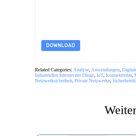
Mit dem Absenden dieses Formulars stimmen Si
marketingbezogene E-Mails oder per Telefon. Si
Webseiten u Mitteilungen unterliegen ihrer Date
Indem Sie diese Ressource anfordern, stimmen 
Daten sind geschützt durch unsere
Datenschutz
Datenschutz@techpublishhub.com
DOWNLOAD
Related Categories:
Analyse
,
Anwendungen
,
Digital
Industrielles Internet der Dinge
,
IoT
,
Konnektivität
,
Netzwerksicherheit
,
Private Netzwerke
,
Sicherheits
Weite