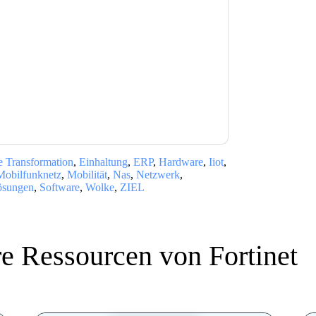
e zu
Fortinet
Kontaktaufnahme mit Ihnen
e können sich jederzeit abmelden.
Fortinet
nschutzerklärung.
Sie unseren Nutzungsbedingungen zu. Alle
erklärung
. Bei weiteren Fragen bitte mailen
e Transformation
,
Einhaltung
,
ERP
,
Hardware
,
Iiot
,
Mobilfunknetz
,
Mobilität
,
Nas
,
Netzwerk
,
lösungen
,
Software
,
Wolke
,
ZIEL
re Ressourcen von
Fortinet