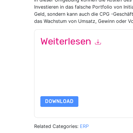
Investieren in das falsche Portfolio von Ini
Geld, sondern kann auch die CPG -Geschäftsf
das Wachstum von Umsatz, Gewinn oder Vol
Weiterlesen
Mit dem Absenden dieses Formulars stimmen Si
marketingbezogene E-Mails oder per Telefon. Si
Webseiten u Mitteilungen unterliegen ihrer Date
Indem Sie diese Ressource anfordern, stimmen 
Daten sind geschützt durch unsere
Datenschutz
Datenschutz@techpublishhub.com
DOWNLOAD
Related Categories:
ERP