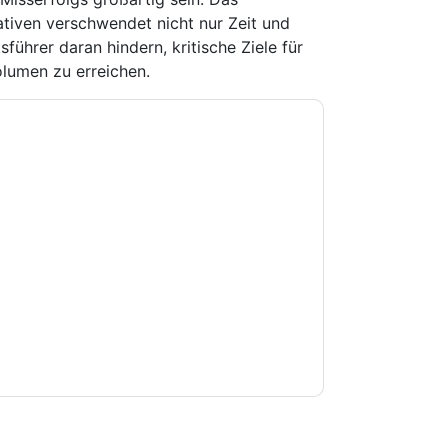
tiativen verschwendet nicht nur Zeit und
ührer daran hindern, kritische Ziele für
umen zu erreichen.
e zu
Sopheon
Kontaktaufnahme mit Ihnen
e können sich jederzeit abmelden.
Sopheon
nschutzerklärung.
Sie unseren Nutzungsbedingungen zu. Alle
erklärung
. Bei weiteren Fragen bitte mailen