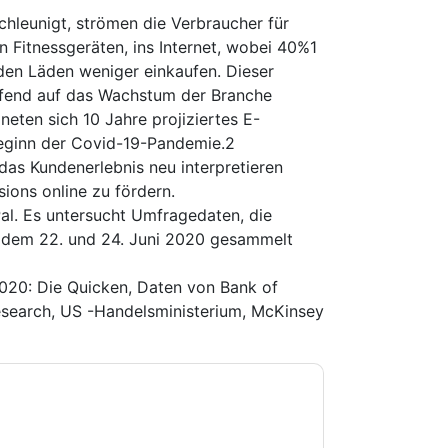
chleunigt, strömen die Verbraucher für
en Fitnessgeräten, ins Internet, wobei 40%1
den Läden weniger einkaufen. Dieser
reifend auf das Wachstum der Branche
neten sich 10 Jahre projiziertes E-
ginn der Covid-19-Pandemie.2
 das Kundenerlebnis neu interpretieren
ons online zu fördern.
al. Es untersucht Umfragedaten, die
 dem 22. und 24. Juni 2020 gesammelt
020: Die Quicken, Daten von Bank of
esearch, US -Handelsministerium, McKinsey
e zu
PayPal
Kontaktaufnahme mit Ihnen