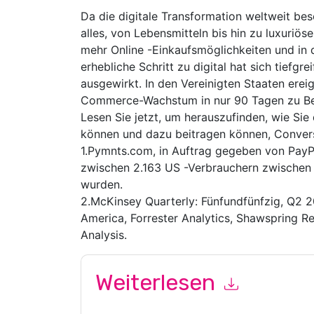
Da die digitale Transformation weltweit bes
alles, von Lebensmitteln bis hin zu luxuriös
mehr Online -Einkaufsmöglichkeiten und in 
erhebliche Schritt zu digital hat sich tiefg
ausgewirkt. In den Vereinigten Staaten ereig
Commerce-Wachstum in nur 90 Tagen zu Be
Lesen Sie jetzt, um herauszufinden, wie Sie
können und dazu beitragen können, Conversi
1.Pymnts.com, in Auftrag gegeben von PayP
zwischen 2.163 US -Verbrauchern zwischen
wurden.
2.McKinsey Quarterly: Fünfundfünfzig, Q2 2
America, Forrester Analytics, Shawspring R
Analysis.
Weiterlesen
Mit dem Absenden dieses Formulars stimmen Si