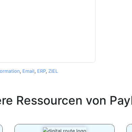
e können sich jederzeit abmelden.
PayPal
nschutzerklärung.
Sie unseren Nutzungsbedingungen zu. Alle
erklärung
. Bei weiteren Fragen bitte mailen
formation
,
Email
,
ERP
,
ZIEL
ere Ressourcen von
Pay