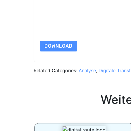
marketingbezogene E-Mails oder per Telefon. Si
Webseiten u Mitteilungen unterliegen ihrer Date
Indem Sie diese Ressource anfordern, stimmen 
Daten sind geschützt durch unsere
Datenschutz
Datenschutz@techpublishhub.com
DOWNLOAD
Related Categories:
Analyse
,
Digitale Trans
Weit