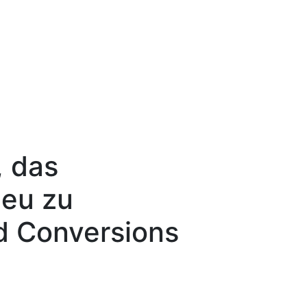
, das
neu zu
nd Conversions