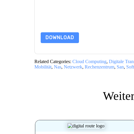
Webseiten u Mitteilungen unterliegen ihrer Date
Indem Sie diese Ressource anfordern, stimmen 
Daten sind geschützt durch unsere
Datenschutz
Datenschutz@techpublishhub.com
DOWNLOAD
Related Categories:
Cloud Computing
,
Digitale Tra
Mobilität
,
Nas
,
Netzwerk
,
Rechenzentrum
,
San
,
Sof
Weite