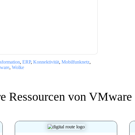
nschutzerklärung.
Sie unseren Nutzungsbedingungen zu. Alle
erklärung
. Bei weiteren Fragen bitte mailen
nsformation
,
ERP
,
Konnektivität
,
Mobilfunknetz
,
tware
,
Wolke
re Ressourcen von
VMware