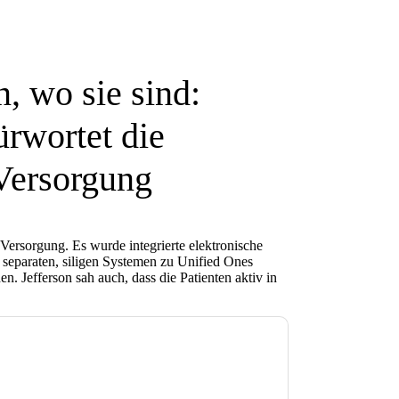
n, wo sie sind:
ürwortet die
 Versorgung
 Versorgung. Es wurde integrierte elektronische
eparaten, siligen Systemen zu Unified Ones
 Jefferson sah auch, dass die Patienten aktiv in
e zu
VMware
Kontaktaufnahme mit Ihnen
e können sich jederzeit abmelden.
VMware