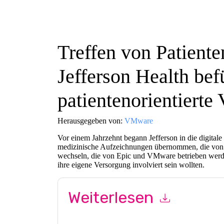
Treffen von Patiente
Jefferson Health bef
patientenorientierte
Herausgegeben von:
VMware
Vor einem Jahrzehnt begann Jefferson in die digitale
medizinische Aufzeichnungen übernommen, die von s
wechseln, die von Epic und VMware betrieben werden.
ihre eigene Versorgung involviert sein wollten.
Weiterlesen
Mit dem Absenden dieses Formulars stimmen Si
marketingbezogene E-Mails oder per Telefon. Si