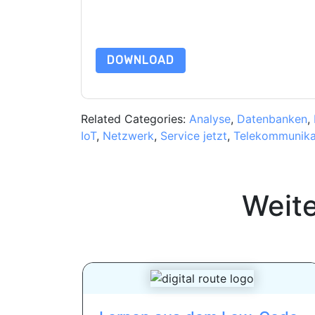
Daten sind geschützt durch unsere
Datenschutz
Datenschutz@techpublishhub.com
DOWNLOAD
Related Categories:
Analyse
,
Datenbanken
,
IoT
,
Netzwerk
,
Service jetzt
,
Telekommunika
Weit