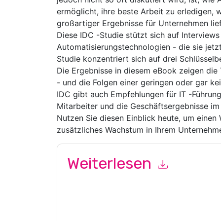
ermöglicht, ihre beste Arbeit zu erledigen,
großartiger Ergebnisse für Unternehmen lief
Diese IDC -Studie stützt sich auf Interviews
Automatisierungstechnologien - die sie jetz
Studie konzentriert sich auf drei Schlüsselb
Die Ergebnisse in diesem eBook zeigen die 
- und die Folgen einer geringen oder gar ke
IDC gibt auch Empfehlungen für IT -Führun
Mitarbeiter und die Geschäftsergebnisse i
Nutzen Sie diesen Einblick heute, um einen
zusätzliches Wachstum in Ihrem Unternehm
Weiterlesen
Mit dem Absenden dieses Formulars stimmen Si
marketingbezogene E-Mails oder per Telefon. Si
Webseiten u Mitteilungen unterliegen ihrer Date
Indem Sie diese Ressource anfordern, stimmen 