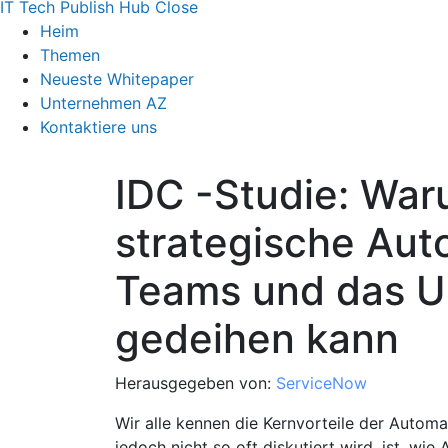
IT Tech Publish Hub
Close
Heim
Themen
Neueste Whitepaper
Unternehmen AZ
Kontaktiere uns
IDC -Studie: War
strategische Auto
Teams und das 
gedeihen kann
Herausgegeben von:
ServiceNow
Wir alle kennen die Kernvorteile der Automa
jedoch nicht so oft diskutiert wird, ist, wie