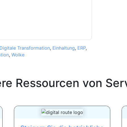
erklärung
. Bei weiteren Fragen bitte mailen
Digitale Transformation
,
Einhaltung
,
ERP
,
tion
,
Wolke
ere Ressourcen von
Ser