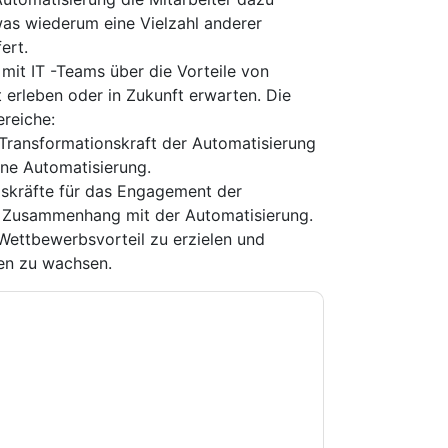
 was wiederum eine Vielzahl anderer
ert.
 mit IT -Teams über die Vorteile von
t erleben oder in Zukunft erwarten. Die
ereiche:
Transformationskraft der Automatisierung
ine Automatisierung.
gskräfte für das Engagement der
m Zusammenhang mit der Automatisierung.
 Wettbewerbsvorteil zu erzielen und
en zu wachsen.
e zu
ServiceNow
Kontaktaufnahme mit Ihnen
e können sich jederzeit abmelden.
ServiceNow
nschutzerklärung.
Sie unseren Nutzungsbedingungen zu. Alle