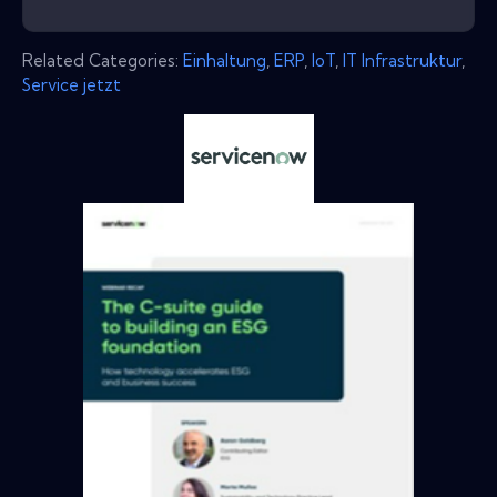
Related Categories:
Einhaltung
,
ERP
,
IoT
,
IT Infrastruktur
,
Service jetzt