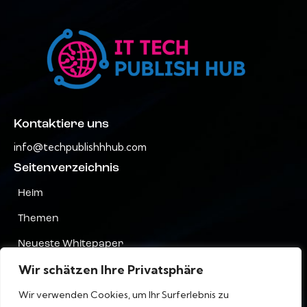
Kontaktiere uns
info@techpublishhhub.com
Seitenverzeichnis
Heim
Themen
Neueste Whitepaper
Wir schätzen Ihre Privatsphäre
Unternehmen AZ
Wir verwenden Cookies, um Ihr Surferlebnis zu
Kontaktiere uns