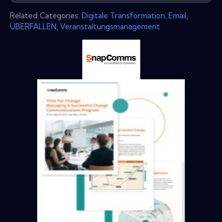
Related Categories:
Digitale Transformation
,
Email
,
ÜBERFALLEN
,
Veranstaltungsmanagement