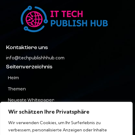
Kontaktiere uns
info@techpublishhhub.com
Seitenverzeichnis
Heim
Themen
Neueste Whitepaper
Wir schätzen Ihre Privatsphäre
Unternehmen AZ
Wir verwenden Cookies, um Ihr Surferlebnis zu
Kontaktiere uns
verbessern, personalisierte Anzeigen oder Inhalte
Privatsphäre