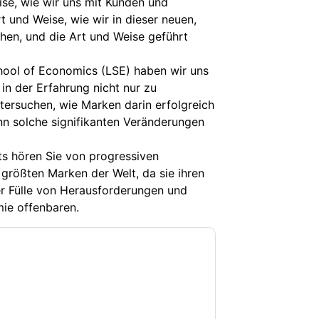
ise, wie wir uns mit Kunden und
t und Weise, wie wir in dieser neuen,
ehen, und die Art und Weise geführt
ool of Economics (LSE) haben wir uns
n der Erfahrung nicht nur zu
tersuchen, wie Marken darin erfolgreich
n solche signifikanten Veränderungen
s hören Sie von progressiven
 größten Marken der Welt, da sie ihren
r Fülle von Herausforderungen und
ie offenbaren.
lars stimmen Sie zu
Adobe
etingbezogene E-Mails oder per Telefon.
den.
Adobe
Webseiten u Mitteilungen