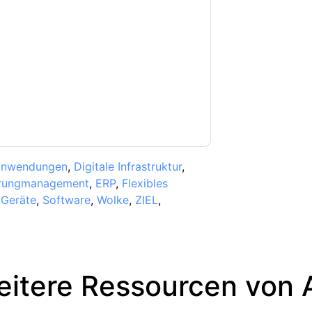
klärung.
rdern, stimmen Sie unseren
aten sind geschützt durch unsere
eren Fragen bitte mailen
com
nwendungen
,
Digitale Infrastruktur
,
hrungmanagement
,
ERP
,
Flexibles
 Geräte
,
Software
,
Wolke
,
ZIEL
,
itere Ressourcen von