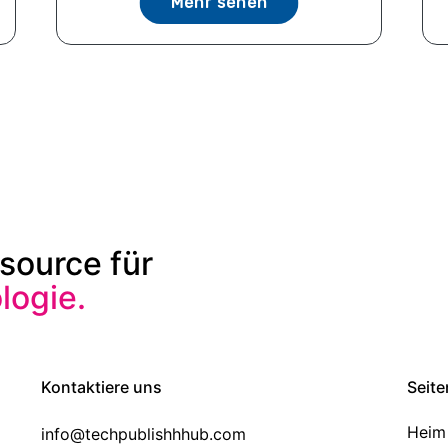
Mehr sehen
source für
ogie.
Kontaktiere uns
Seite
Heim
info@techpublishhhub.com