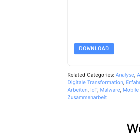
unterliegen ihrer Datenschutzer
Indem Sie diese Ressource anfo
Nutzungsbedingungen zu. Alle D
Datenschutzerklärung
. Bei weit
Datenschutz@techpublishhub.
DOWNLOAD
Related Categories:
Analyse
,
A
Digitale Transformation
,
Erfa
Arbeiten
,
IoT
,
Malware
,
Mobile
Zusammenarbeit
We