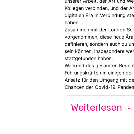
unserer Arbeit, der Art und We
Kollegen verbinden, und der Ar
digitalen Era in Verbindung st
haben.
Zusammen mit der London Sch
vorgenommen, diese neue Ära i
definieren, sondern auch zu un
sein können, insbesondere wen
stattgefunden haben.
Während des gesamten Bericht
Führungskräften in einigen der
Ansatz für den Umgang mit de
Chancen der Covid-19-Pandem
Weiterlesen
Mit dem Absenden dieses Formu
Kontaktaufnahme mit Ihnen mark
Sie können sich jederzeit abmel