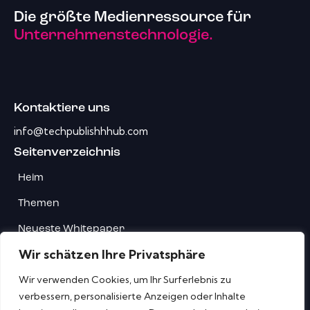
Die größte Medienressource für
Unternehmenstechnologie.
Kontaktiere uns
info@techpublishhhub.com
Seitenverzeichnis
Heim
Themen
Neueste Whitepaper
Wir schätzen Ihre Privatsphäre
Unternehmen AZ
Wir verwenden Cookies, um Ihr Surferlebnis zu
Kontaktiere uns
verbessern, personalisierte Anzeigen oder Inhalte
Privatsphäre