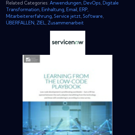
Related Categories:
Anwendungen
,
DevOps
,
Digitale
Transformation
,
Einhaltung
,
Email
,
ERP
,
Mitarbeitererfahrung
,
Service jetzt
,
Software
,
ÜBERFALLEN
,
ZIEL
,
Zusammenarbeit