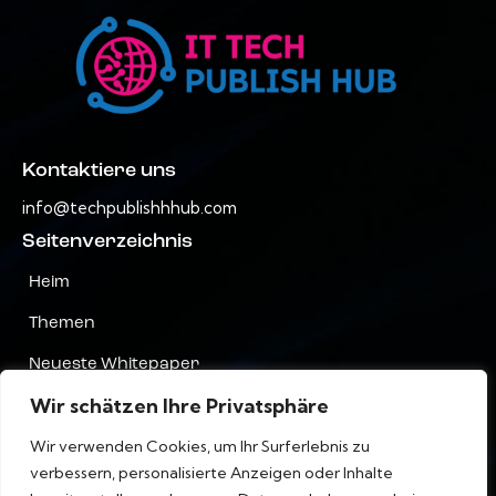
Kontaktiere uns
info@techpublishhhub.com
Seitenverzeichnis
Heim
Themen
Neueste Whitepaper
Wir schätzen Ihre Privatsphäre
Unternehmen AZ
Wir verwenden Cookies, um Ihr Surferlebnis zu
Kontaktiere uns
verbessern, personalisierte Anzeigen oder Inhalte
Privatsphäre