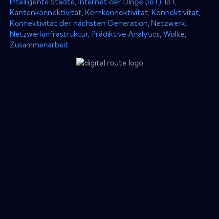
Intelligente Städte
,
Internet der Dinge (IoT)
,
IoT
,
Kantenkonnektivität
,
Kernkonnektivität
,
Konnektivität
,
Konnektivität der nächsten Generation
,
Netzwerk
,
Netzwerkinfrastruktur
,
Prädiktive Analytics
,
Wolke
,
Zusammenarbeit