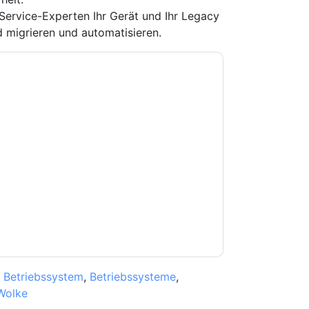
Service-Experten Ihr Gerät und Ihr Legacy
migrieren und automatisieren.
e zu
HP UK
Kontaktaufnahme mit Ihnen
e können sich jederzeit abmelden.
HP UK
nschutzerklärung.
Sie unseren Nutzungsbedingungen zu. Alle
erklärung
. Bei weiteren Fragen bitte mailen
,
Betriebssystem
,
Betriebssysteme
,
Wolke