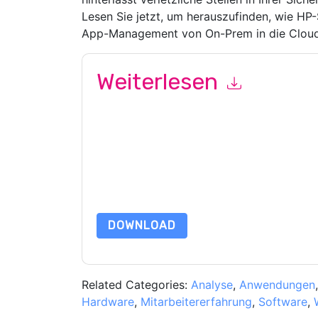
Lesen Sie jetzt, um herauszufinden, wie HP-
App-Management von On-Prem in die Cloud 
Weiterlesen
Mit dem Absenden dieses Formulars stimmen Si
marketingbezogene E-Mails oder per Telefon. Si
Webseiten u Mitteilungen unterliegen ihrer Date
Indem Sie diese Ressource anfordern, stimmen 
Daten sind geschützt durch unsere
Datenschutz
Datenschutz@techpublishhub.com
DOWNLOAD
Related Categories:
Analyse
,
Anwendungen
Hardware
,
Mitarbeitererfahrung
,
Software
,