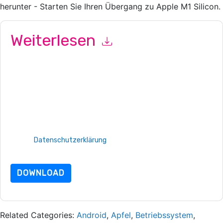
herunter - Starten Sie Ihren Übergang zu Apple M1 Silicon.
Weiterlesen
Mit dem Absenden dieses Formulars stimmen Sie zu
Bitrise
Kontaktaufnahme mit Ihnen marketingbezogene E-Mails oder
per Telefon. Sie können sich jederzeit abmelden.
Bitrise
Webseiten u Mitteilungen unterliegen ihrer
Datenschutzerklärung.
Indem Sie diese Ressource anfordern, stimmen Sie unseren
Nutzungsbedingungen zu. Alle Daten sind geschützt durch
unsere
Datenschutzerklärung
. Bei weiteren Fragen bitte
mailen Datenschutz@techpublishhub.com
DOWNLOAD
Related Categories:
Android
,
Apfel
,
Betriebssystem
,