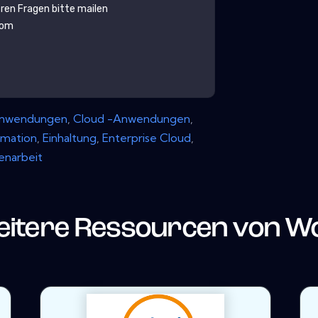
eren Fragen bitte mailen
com
nwendungen
,
Cloud -Anwendungen
,
rmation
,
Einhaltung
,
Enterprise Cloud
,
narbeit
itere Ressourcen von
W