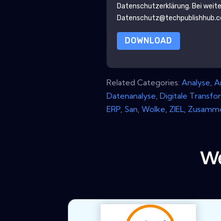
Datenschutzerklärung
. Bei weit
Datenschutz@techpublishhub.
DOWNLOAD
Related Categories:
Analyse
,
A
Datenanalyse
,
Digitale Transfo
ERP
,
San
,
Wolke
,
ZIEL
,
Zusamme
We