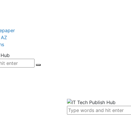
tepaper
 AZ
ns