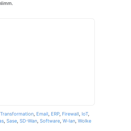
hlimm.
e zu
Barracuda
Kontaktaufnahme mit Ihnen
e können sich jederzeit abmelden.
Barracuda
nschutzerklärung.
Sie unseren Nutzungsbedingungen zu. Alle
erklärung
. Bei weiteren Fragen bitte mailen
 Transformation
,
Email
,
ERP
,
Firewall
,
IoT
,
as
,
Sase
,
SD-Wan
,
Software
,
W-lan
,
Wolke