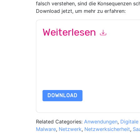
falsch verstehen, sind die Konsequenzen sc
Download jetzt, um mehr zu erfahren:
Weiterlesen
Mit dem Absenden dieses Formulars stimmen Si
marketingbezogene E-Mails oder per Telefon. Si
Webseiten u Mitteilungen unterliegen ihrer Date
Indem Sie diese Ressource anfordern, stimmen 
Daten sind geschützt durch unsere
Datenschutz
Datenschutz@techpublishhub.com
DOWNLOAD
Related Categories:
Anwendungen
,
Digitale
Malware
,
Netzwerk
,
Netzwerksicherheit
,
Sa