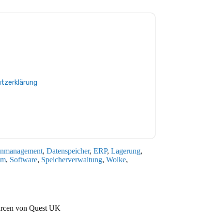
Sie zu
Quest UK
Kontaktaufnahme mit Ihnen
Sie können sich jederzeit abmelden.
Quest UK
tenschutzerklärung.
 Sie unseren Nutzungsbedingungen zu. Alle
tzerklärung
. Bei weiteren Fragen bitte mailen
enmanagement
,
Datenspeicher
,
ERP
,
Lagerung
,
um
,
Software
,
Speicherverwaltung
,
Wolke
,
urcen von
Quest UK