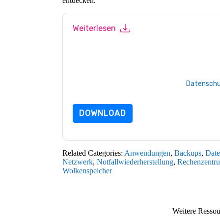
entdecken.
Weiterlesen
Mit dem Absenden dieses Formulars stimmen 
marketingbezogene E-Mails oder per Telefon. 
Webseiten u Mitteilungen unterliegen ihrer Da
Indem Sie diese Ressource anfordern, stimmen
Daten sind geschützt durch unsere
Datenschu
Datenschutz@techpublishhub.com
DOWNLOAD
Related Categories:
Anwendungen
,
Backups
,
Dat
Netzwerk
,
Notfallwiederherstellung
,
Rechenzentr
Wolkenspeicher
Weitere Resso