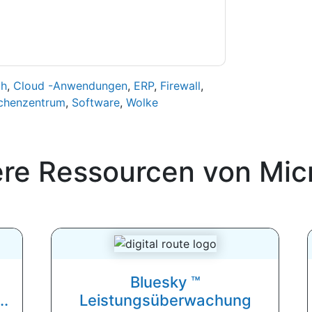
th
,
Cloud -Anwendungen
,
ERP
,
Firewall
,
chenzentrum
,
Software
,
Wolke
ere Ressourcen von
Mic
Bluesky ™
..
Leistungsüberwachung