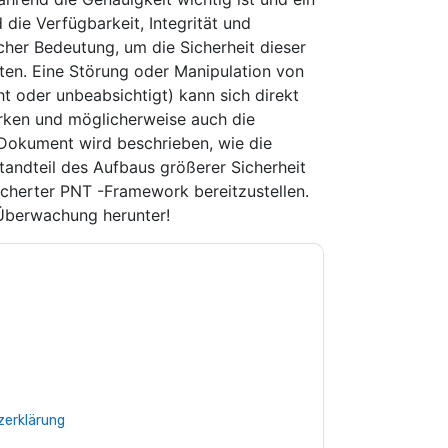
 die Verfügbarkeit, Integrität und
cher Bedeutung, um die Sicherheit dieser
ten. Eine Störung oder Manipulation von
 oder unbeabsichtigt) kann sich direkt
irken und möglicherweise auch die
m Dokument wird beschrieben, wie die
tandteil des Aufbaus größerer Sicherheit
sicherter PNT -Framework bereitzustellen.
-Überwachung herunter!
e zu
Microchip
Kontaktaufnahme mit Ihnen
e können sich jederzeit abmelden.
Microchip
nschutzerklärung.
Sie unseren Nutzungsbedingungen zu. Alle
erklärung
. Bei weiteren Fragen bitte mailen