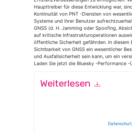
Haupttreiber für diese Entwicklung war, sind
Kontinuität von PNT -Diensten von wesentli
Systeme und ihrer Benutzer aufrechtzuerhal
GNSS (d. H. Jamming oder Spoofing, Absicht
auf kritische Infrastrukturoperationen ausw
öffentliche Sicherheit gefährden. In diese
Sichtbarkeit von GNSS ein wesentlicher Bes
und Ausfallsicherheit sein kann, um ein ver
Laden Sie jetzt die Bluesky -Performance 
Weiterlesen
Mit dem Absenden dieses Formulars stimmen Si
marketingbezogene E-Mails oder per Telefon. Si
Webseiten u Mitteilungen unterliegen ihrer Date
Indem Sie diese Ressource anfordern, stimmen 
Daten sind geschützt durch unsere
Datenschutz
Datenschutz@techpublishhub.com