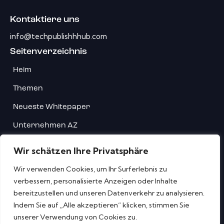
Kontaktiere uns
info@techpublishhhub.com
Seitenverzeichnis
Heim
Themen
Neueste Whitepaper
Unternehmen AZ
Kontaktiere uns
Wir schätzen Ihre Privatsphäre
Privatsphäre
Wir verwenden Cookies, um Ihr Surferlebnis zu
verbessern, personalisierte Anzeigen oder Inhalte
Terms & Bedingungen
bereitzustellen und unseren Datenverkehr zu analysieren.
Indem Sie auf „Alle akzeptieren“ klicken, stimmen Sie
unserer Verwendung von Cookies zu.