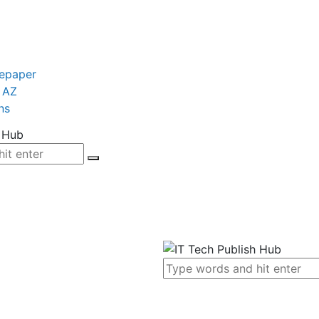
tepaper
 AZ
ns