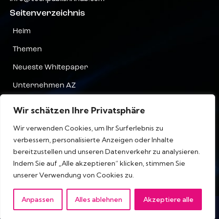
Seitenverzeichnis
Heim
Themen
Neueste Whitepaper
Unternehmen AZ
Kontaktiere uns
Wir schätzen Ihre Privatsphäre
Privatsphäre
Wir verwenden Cookies, um Ihr Surferlebnis zu
verbessern, personalisierte Anzeigen oder Inhalte
Terms & Bedingungen
bereitzustellen und unseren Datenverkehr zu analysieren.
Indem Sie auf „Alle akzeptieren“ klicken, stimmen Sie
unserer Verwendung von Cookies zu.
IT Tech Publish Hub © Alle Rechte vorbehalten.
Anpassen
Alles ablehnen
Akzeptiere alle