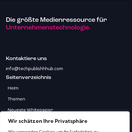
Die größte Medienressource für
Unternehmenstechnologie.
Kontaktiere uns
info@techpublishhhub.com
Seitenverzeichnis
Heim
Themen
Neueste Whitepaper
Wir schätzen Ihre Privatsphäre
Unternehmen AZ
Wir verwenden Cookies, um Ihr Surferlebnis zu