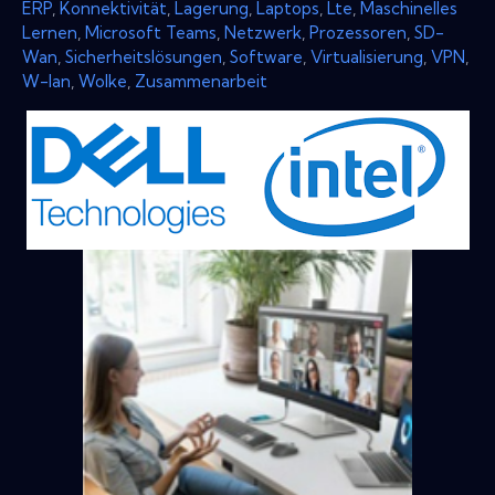
ERP
,
Konnektivität
,
Lagerung
,
Laptops
,
Lte
,
Maschinelles
Lernen
,
Microsoft Teams
,
Netzwerk
,
Prozessoren
,
SD-
Wan
,
Sicherheitslösungen
,
Software
,
Virtualisierung
,
VPN
,
W-lan
,
Wolke
,
Zusammenarbeit