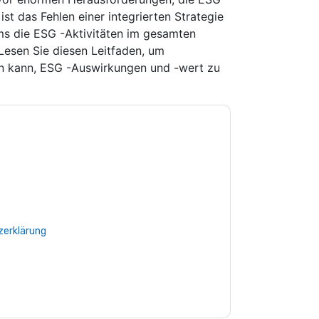
st das Fehlen einer integrierten Strategie
ams die ESG -Aktivitäten im gesamten
Lesen Sie diesen Leitfaden, um
en kann, ESG -Auswirkungen und -wert zu
e zu
ServiceNow
Kontaktaufnahme mit Ihnen
e können sich jederzeit abmelden.
ServiceNow
nschutzerklärung.
Sie unseren Nutzungsbedingungen zu. Alle
erklärung
. Bei weiteren Fragen bitte mailen