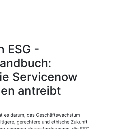
n ESG -
andbuch:
ie Servicenow
en antreibt
ht es darum, das Geschäftswachstum
ltigere, gerechtere und ethische Zukunft
 vor enormen Herausforderungen, die ESG