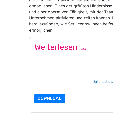
ermöglichen. Eines der größten Hindernisse i
und einer operativen Fähigkeit, mit der Te
Unternehmen aktivieren und reifen können. 
herauszufinden, wie Servicenow Ihnen helf
ermöglichen.
Weiterlesen
Mit dem Absenden dieses Formulars stimmen Si
marketingbezogene E-Mails oder per Telefon. Si
Webseiten u Mitteilungen unterliegen ihrer Date
Indem Sie diese Ressource anfordern, stimmen 
Daten sind geschützt durch unsere
Datenschutz
Datenschutz@techpublishhub.com
DOWNLOAD