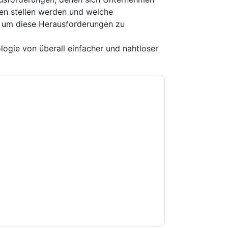
en stellen werden und welche
, um diese Herausforderungen zu
logie von überall einfacher und nahtloser
e zu
New Signature
Kontaktaufnahme mit
on. Sie können sich jederzeit abmelden.
New
ihrer Datenschutzerklärung.
Sie unseren Nutzungsbedingungen zu. Alle
erklärung
. Bei weiteren Fragen bitte mailen