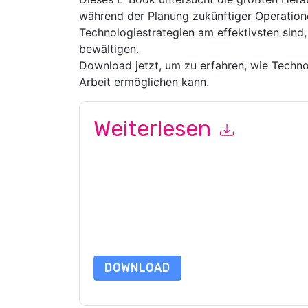
während der Planung zukünftiger Operation
Technologiestrategien am effektivsten sind
bewältigen.
Download jetzt, um zu erfahren, wie Techno
Arbeit ermöglichen kann.
Weiterlesen
Mit dem Absenden dieses Formulars stimmen Si
Ihnen marketingbezogene E-Mails oder per Telef
Signature
Webseiten u Mitteilungen unterliegen 
Indem Sie diese Ressource anfordern, stimmen 
Daten sind geschützt durch unsere
Datenschutz
Datenschutz@techpublishhub.com
DOWNLOAD