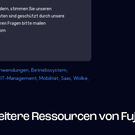
rdern, stimmen Sie unseren
aten sind geschützt durch unsere
eren Fragen bitte mailen
com
nwendungen
,
Betriebssystem
,
,
IT-Management
,
Mobilität
,
Saas
,
Wolke
,
itere Ressourcen von
Fu