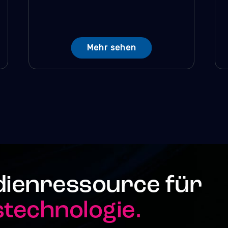
Mehr sehen
dienressource für
echnologie.