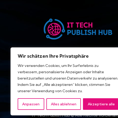
Wir schätzen Ihre Privatsphäre
Wir verwenden Cookies, um Ihr Surferlebnis zu
verbessern, personalisierte Anzeigen oder Inhalte
bereitzustellen und unseren Datenverkehr zu analysieren
Indem Sie auf „Alle akzeptieren“ klicken, stimmen Sie
unserer Verwendung von Cookies zu.
Anpassen
Alles ablehnen
Akzeptiere alle
IT Tech Publish Hub © Alle Rechte vorbehalt