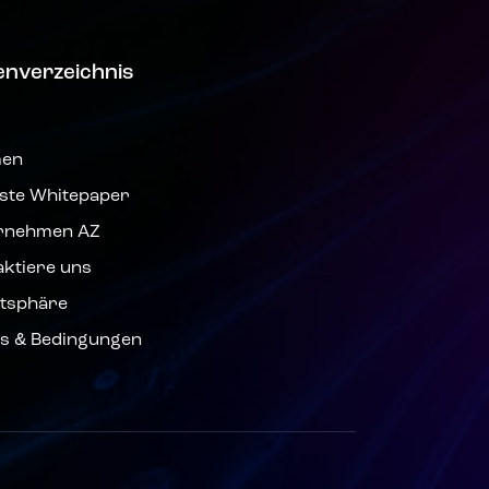
enverzeichnis
men
ste Whitepaper
rnehmen AZ
aktiere uns
atsphäre
s & Bedingungen