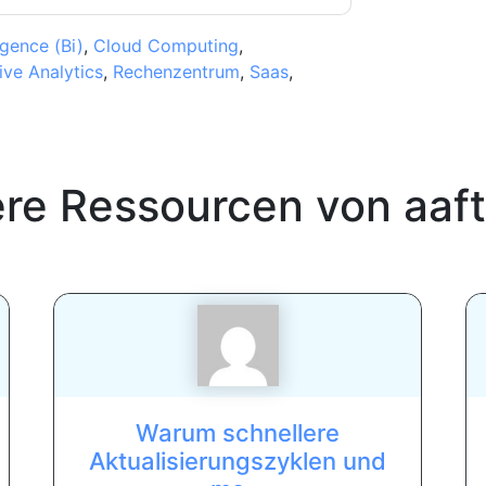
igence (Bi)
,
Cloud Computing
,
ive Analytics
,
Rechenzentrum
,
Saas
,
ere Ressourcen von
aaf
Warum schnellere
Aktualisierungszyklen und