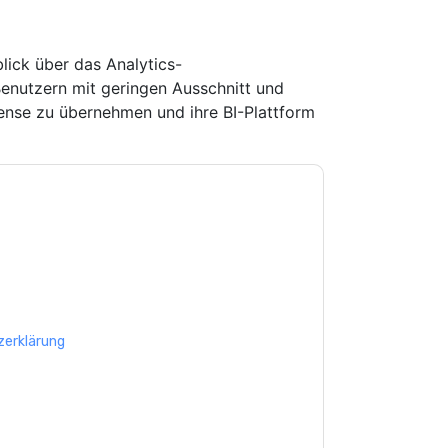
lick über das Analytics-
nutzern mit geringen Ausschnitt und
ense zu übernehmen und ihre BI-Plattform
e zu
aaftaab.moosa
Kontaktaufnahme mit
n. Sie können sich jederzeit abmelden.
iegen ihrer Datenschutzerklärung.
Sie unseren Nutzungsbedingungen zu. Alle
erklärung
. Bei weiteren Fragen bitte mailen