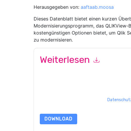
Herausgegeben von:
aaftaab.moosa
Dieses Datenblatt bietet einen kurzen Überb
Modernisierungsprogramm, das QLIKView-Be
kostengünstigen Optionen bietet, um Qlik S
zu modernisieren.
Weiterlesen
Mit dem Absenden dieses Formulars stimmen Si
Ihnen marketingbezogene E-Mails oder per Telefo
aaftaab.moosa
Webseiten u Mitteilungen unterl
Indem Sie diese Ressource anfordern, stimmen 
Daten sind geschützt durch unsere
Datenschutz
Datenschutz@techpublishhub.com
DOWNLOAD