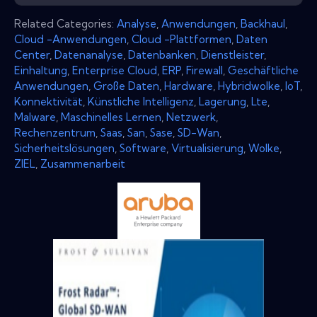
Related Categories:
Analyse
,
Anwendungen
,
Backhaul
,
Cloud -Anwendungen
,
Cloud -Plattformen
,
Daten
Center
,
Datenanalyse
,
Datenbanken
,
Dienstleister
,
Einhaltung
,
Enterprise Cloud
,
ERP
,
Firewall
,
Geschäftliche
Anwendungen
,
Große Daten
,
Hardware
,
Hybridwolke
,
IoT
,
Konnektivität
,
Künstliche Intelligenz
,
Lagerung
,
Lte
,
Malware
,
Maschinelles Lernen
,
Netzwerk
,
Rechenzentrum
,
Saas
,
San
,
Sase
,
SD-Wan
,
Sicherheitslösungen
,
Software
,
Virtualisierung
,
Wolke
,
ZIEL
,
Zusammenarbeit