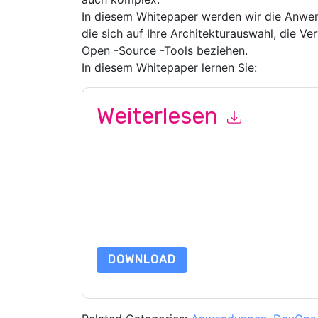
In diesem Whitepaper werden wir die Anwen
die sich auf Ihre Architekturauswahl, die 
Open -Source -Tools beziehen.
In diesem Whitepaper lernen Sie:
Weiterlesen
Mit dem Absenden dieses Formulars stimmen Si
marketingbezogene E-Mails oder per Telefon. Si
Webseiten u Mitteilungen unterliegen ihrer Date
Indem Sie diese Ressource anfordern, stimmen 
Daten sind geschützt durch unsere
Datenschutz
Datenschutz@techpublishhub.com
DOWNLOAD