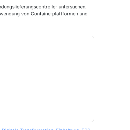
dungslieferungscontroller untersuchen,
Verwendung von Containerplattformen und
e zu
Citrix
Kontaktaufnahme mit Ihnen
e können sich jederzeit abmelden.
Citrix
nschutzerklärung.
Sie unseren Nutzungsbedingungen zu. Alle
erklärung
. Bei weiteren Fragen bitte mailen