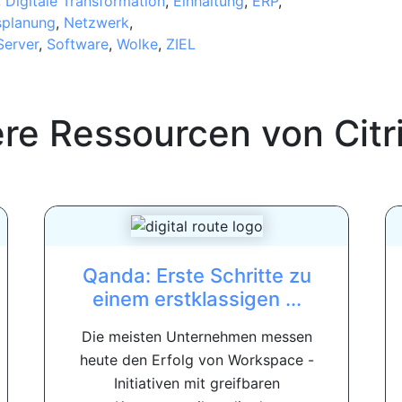
,
Digitale Transformation
,
Einhaltung
,
ERP
,
splanung
,
Netzwerk
,
Server
,
Software
,
Wolke
,
ZIEL
ere Ressourcen von
Citr
Qanda: Erste Schritte zu
einem erstklassigen ...
Die meisten Unternehmen messen
heute den Erfolg von Workspace -
Initiativen mit greifbaren