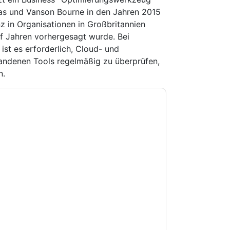
tas und Vanson Bourne in den Jahren 2015
 in Organisationen in Großbritannien
ünf Jahren vorhergesagt wurde. Bei
st es erforderlich, Cloud- und
andenen Tools regelmäßig zu überprüfen,
n.
e zu
Veritas
Kontaktaufnahme mit Ihnen
e können sich jederzeit abmelden.
Veritas
nschutzerklärung.
Sie unseren Nutzungsbedingungen zu. Alle
erklärung
. Bei weiteren Fragen bitte mailen