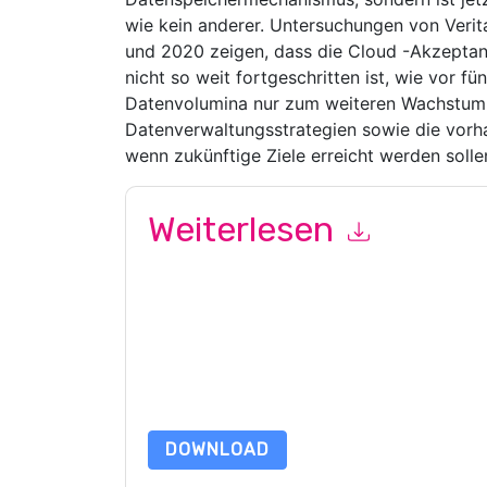
wie kein anderer. Untersuchungen von Veri
und 2020 zeigen, dass die Cloud -Akzeptanz
nicht so weit fortgeschritten ist, wie vor f
Datenvolumina nur zum weiteren Wachstum i
Datenverwaltungsstrategien sowie die vorh
wenn zukünftige Ziele erreicht werden solle
Weiterlesen
Mit dem Absenden dieses Formulars stimmen Si
marketingbezogene E-Mails oder per Telefon. Si
Webseiten u Mitteilungen unterliegen ihrer Date
Indem Sie diese Ressource anfordern, stimmen 
Daten sind geschützt durch unsere
Datenschutz
Datenschutz@techpublishhub.com
DOWNLOAD