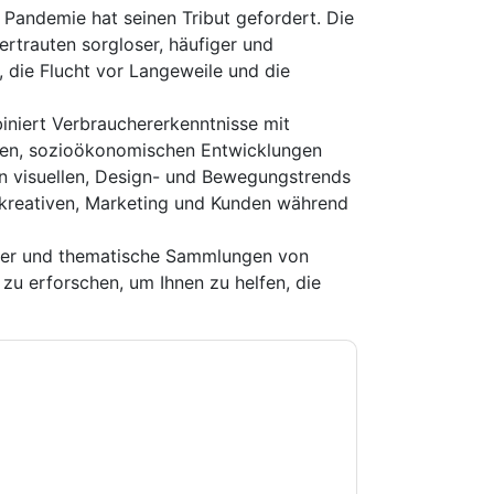
 Pandemie hat seinen Tribut gefordert. Die
rtrauten sorgloser, häufiger und
, die Flucht vor Langeweile und die
iniert Verbrauchererkenntnisse mit
len, sozioökonomischen Entwicklungen
n visuellen, Design- und Bewegungstrends
 kreativen, Marketing und Kunden während
rter und thematische Sammlungen von
zu erforschen, um Ihnen zu helfen, die
e zu
Adobe
Kontaktaufnahme mit Ihnen
e können sich jederzeit abmelden.
Adobe
nschutzerklärung.