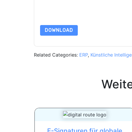
Indem Sie diese Ressource anfordern, stimmen 
Daten sind geschützt durch unsere
Datenschutz
Datenschutz@techpublishhub.com
DOWNLOAD
Related Categories:
ERP
,
Künstliche Intellig
Weit
E-Signaturen für globale