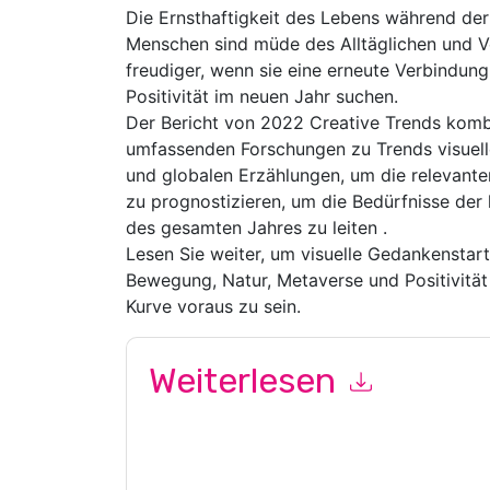
Die Ernsthaftigkeit des Lebens während der
Menschen sind müde des Alltäglichen und Ve
freudiger, wenn sie eine erneute Verbindung
Positivität im neuen Jahr suchen.
Der Bericht von 2022 Creative Trends komb
umfassenden Forschungen zu Trends visuel
und globalen Erzählungen, um die relevante
zu prognostizieren, um die Bedürfnisse der
des gesamten Jahres zu leiten .
Lesen Sie weiter, um visuelle Gedankensta
Bewegung, Natur, Metaverse und Positivität 
Kurve voraus zu sein.
Weiterlesen
Mit dem Absenden dieses Formulars stimmen Si
marketingbezogene E-Mails oder per Telefon. Si
Webseiten u Mitteilungen unterliegen ihrer Date