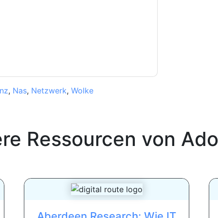
Sie unseren Nutzungsbedingungen zu. Alle
erklärung
. Bei weiteren Fragen bitte mailen
enz
,
Nas
,
Netzwerk
,
Wolke
ere Ressourcen von
Ado
Aberdeen Research: Wie IT