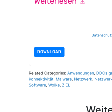
Weiterlesen
Mit dem Absenden dieses Formulars stimmen Si
marketingbezogene E-Mails oder per Telefon. Si
Webseiten u Mitteilungen unterliegen ihrer Date
Indem Sie diese Ressource anfordern, stimmen 
Daten sind geschützt durch unsere
Datenschutz
Datenschutz@techpublishhub.com
DOWNLOAD
Related Categories:
Anwendungen
,
DDOs gr
Konnektivität
,
Malware
,
Netzwerk
,
Netzwerk
Software
,
Wolke
,
ZIEL
Weit