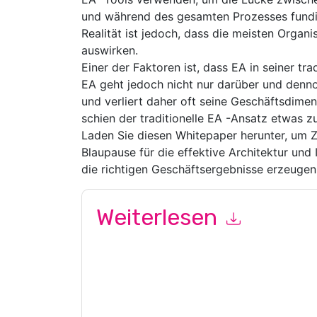
und während des gesamten Prozesses fundie
Realität ist jedoch, dass die meisten Organi
auswirken.
Einer der Faktoren ist, dass EA in seiner tra
EA geht jedoch nicht nur darüber und dennoc
und verliert daher oft seine Geschäftsdime
schien der traditionelle EA -Ansatz etwas zu
Laden Sie diesen Whitepaper herunter, um 
Blaupause für die effektive Architektur und
die richtigen Geschäftsergebnisse erzeugen
Weiterlesen
Mit dem Absenden dieses Formulars stimmen Si
marketingbezogene E-Mails oder per Telefon. Si
Webseiten u Mitteilungen unterliegen ihrer Date
Indem Sie diese Ressource anfordern, stimmen 
Daten sind geschützt durch unsere
Datenschutz