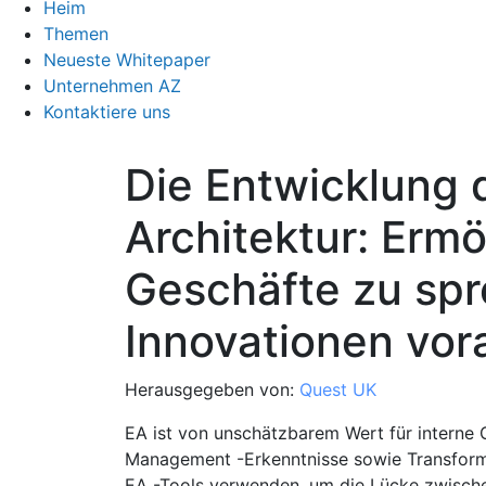
Heim
Themen
Neueste Whitepaper
Unternehmen AZ
Kontaktiere uns
Die Entwicklung d
Architektur: Ermö
Geschäfte zu sp
Innovationen vor
Herausgegeben von:
Quest UK
EA ist von unschätzbarem Wert für interne
Management -Erkenntnisse sowie Transfor
EA -Tools verwenden, um die Lücke zwische