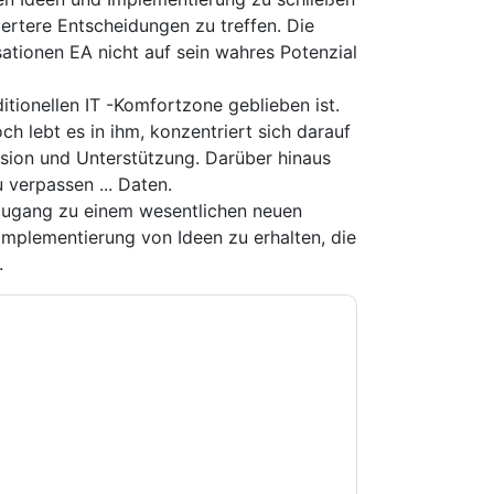
rtere Entscheidungen zu treffen. Die
sationen EA nicht auf sein wahres Potenzial
ditionellen IT -Komfortzone geblieben ist.
h lebt es in ihm, konzentriert sich darauf
nsion und Unterstützung. Darüber hinaus
 verpassen ... Daten.
Zugang zu einem wesentlichen neuen
 Implementierung von Ideen zu erhalten, die
.
e zu
Quest UK
Kontaktaufnahme mit Ihnen
e können sich jederzeit abmelden.
Quest UK
nschutzerklärung.
Sie unseren Nutzungsbedingungen zu. Alle
erklärung
. Bei weiteren Fragen bitte mailen