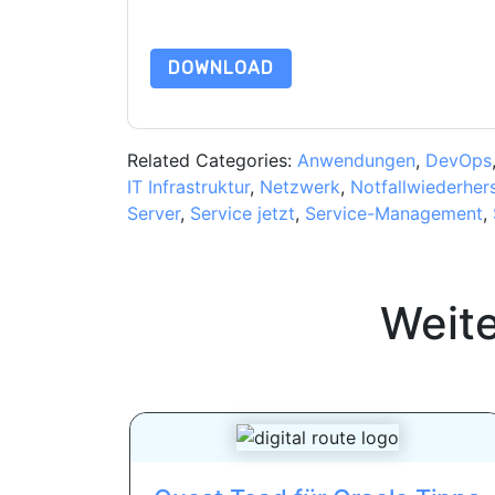
Datenschutz@techpublishhub.com
DOWNLOAD
Related Categories:
Anwendungen
,
DevOps
IT Infrastruktur
,
Netzwerk
,
Notfallwiederhers
Server
,
Service jetzt
,
Service-Management
,
Weit