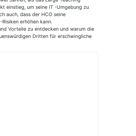
ekt einstieg, um seine IT -Umgebung zu
ch auch, dass der HCO seine
-Risiken erhöhen kann.
und Vorteile zu entdecken und warum die
uenswürdigen Dritten für erschwingliche
e zu
Barracuda
Kontaktaufnahme mit Ihnen
e können sich jederzeit abmelden.
Barracuda
nschutzerklärung.
Sie unseren Nutzungsbedingungen zu. Alle
erklärung
. Bei weiteren Fragen bitte mailen