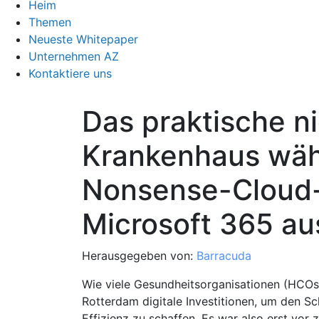
Heim
Themen
Neueste Whitepaper
Unternehmen AZ
Kontaktiere uns
Das praktische n
Krankenhaus wähl
Nonsense-Cloud-
Microsoft 365 au
Herausgegeben von:
Barracuda
Wie viele Gesundheitsorganisationen (HCOs
Rotterdam digitale Investitionen, um den S
Effizienz zu schaffen. Es war also erst vor 