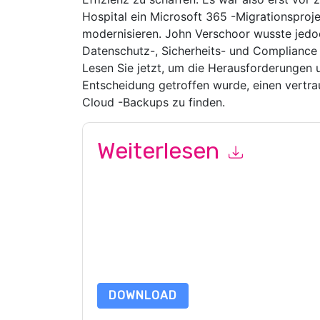
Hospital ein Microsoft 365 -Migrationsproj
modernisieren. John Verschoor wusste jedo
Datenschutz-, Sicherheits- und Compliance 
Lesen Sie jetzt, um die Herausforderungen 
Entscheidung getroffen wurde, einen vertra
Cloud -Backups zu finden.
Weiterlesen
Mit dem Absenden dieses Formulars stimmen Si
marketingbezogene E-Mails oder per Telefon. Si
Webseiten u Mitteilungen unterliegen ihrer Date
Indem Sie diese Ressource anfordern, stimmen 
Daten sind geschützt durch unsere
Datenschutz
Datenschutz@techpublishhub.com
DOWNLOAD