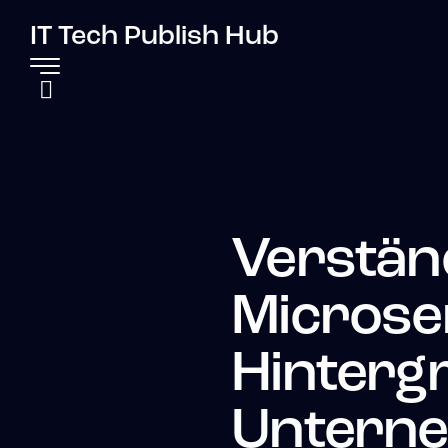
IT Tech Publish Hub
Verstän
Microser
Hinterg
Untern