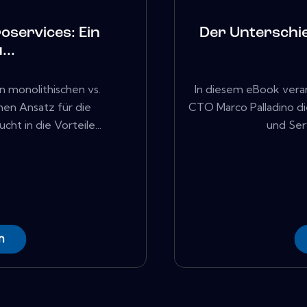
oservices: Ein
Der Unterschi
...
n monolithischen vs.
In diesem eBook vera
hen Ansatz für die
CTO Marco Palladino d
t in die Vorteile...
und Ser
n