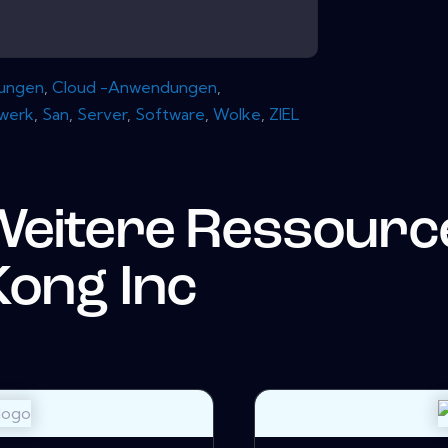
ungen
,
Cloud -Anwendungen
,
werk
,
San
,
Server
,
Software
,
Wolke
,
ZIEL
Weitere Ressourc
ong Inc