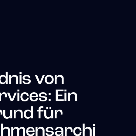
dnis von
vices: Ein
rund für
ehmensarchi