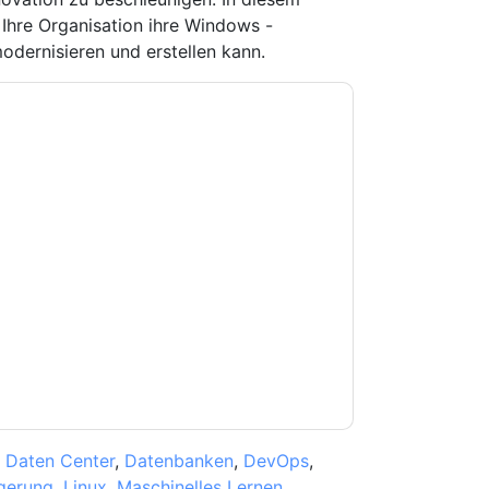
hre Organisation ihre Windows -
odernisieren und erstellen kann.
e zu
Amazon Web Services: AWS
-Mails oder per Telefon. Sie können sich
Webseiten u Mitteilungen unterliegen ihrer
Sie unseren Nutzungsbedingungen zu. Alle
erklärung
. Bei weiteren Fragen bitte mailen
,
Daten Center
,
Datenbanken
,
DevOps
,
gerung
,
Linux
,
Maschinelles Lernen
,