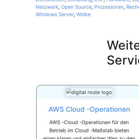
Netzwerk
,
Open Source
,
Prozessoren
,
Rech
Windows Server
,
Wolke
Weit
Serv
AWS Cloud -Operationen
AWS -Cloud -Operationen für den
Betrieb im Cloud -Maßstab bieten
einen klaren und einfachen Weg zu den