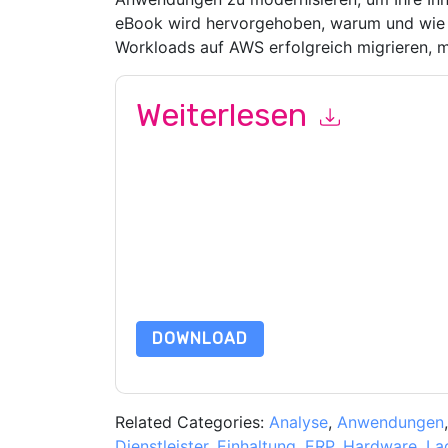
eBook wird hervorgehoben, warum und wie I
Workloads auf AWS erfolgreich migrieren, m
Weiterlesen
Mit dem Absenden dieses Formulars stimmen Si
Kontaktaufnahme mit Ihnen marketingbezogene E
jederzeit abmelden.
Amazon Web Services: AWS
Datenschutzerklärung.
Indem Sie diese Ressource anfordern, stimmen 
Daten sind geschützt durch unsere
Datenschutz
Datenschutz@techpublishhub.com
DOWNLOAD
Related Categories:
Analyse
,
Anwendungen
Dienstleister
,
Einhaltung
,
ERP
,
Hardware
,
La