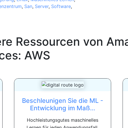
enzentrum
,
San
,
Server
,
Software
,
ere Ressourcen von
Ama
ices: AWS
Beschleunigen Sie die ML -
Entwicklung im Maß...
Hochleistungsgutes maschinelles
Lernen für jeden Anwendungsfall,