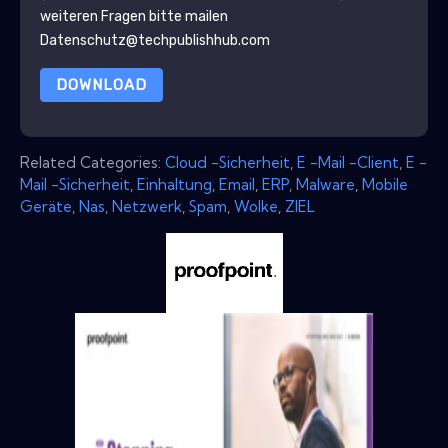
weiteren Fragen bitte mailen
Datenschutz@techpublishhub.com
DOWNLOAD
Related Categories:
Cloud -Sicherheit
,
E -Mail -Client
,
E -
Mail -Sicherheit
,
Einhaltung
,
Email
,
ERP
,
Malware
,
Mobile
Geräte
,
Nas
,
Netzwerk
,
Spam
,
Wolke
,
ZIEL