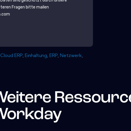
 Daten sind geschützt durch unsere
eiteren Fragen bitte mailen
b.com
,
Cloud ERP
,
Einhaltung
,
ERP
,
Netzwerk
,
Weitere Ressourc
Workday