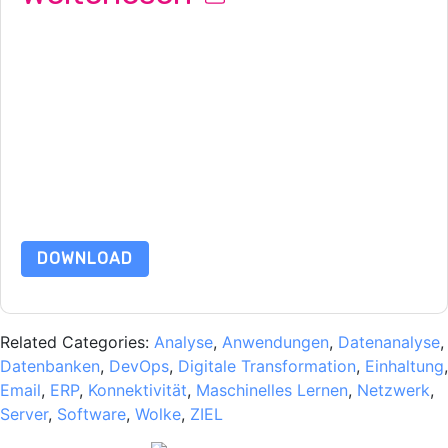
Mit dem Absenden dieses Formulars stimmen Sie zu
OutSystems
Kontaktaufnahme mit Ihnen marketingbezogene
E-Mails oder per Telefon. Sie können sich jederzeit abmelden.
OutSystems
Webseiten u Mitteilungen unterliegen ihrer
Datenschutzerklärung.
Indem Sie diese Ressource anfordern, stimmen Sie unseren
Nutzungsbedingungen zu. Alle Daten sind geschützt durch
unsere
Datenschutzerklärung
. Bei weiteren Fragen bitte
mailen Datenschutz@techpublishhub.com
DOWNLOAD
Related Categories:
Analyse
,
Anwendungen
,
Datenanalyse
,
Datenbanken
,
DevOps
,
Digitale Transformation
,
Einhaltung
,
Email
,
ERP
,
Konnektivität
,
Maschinelles Lernen
,
Netzwerk
,
Server
,
Software
,
Wolke
,
ZIEL