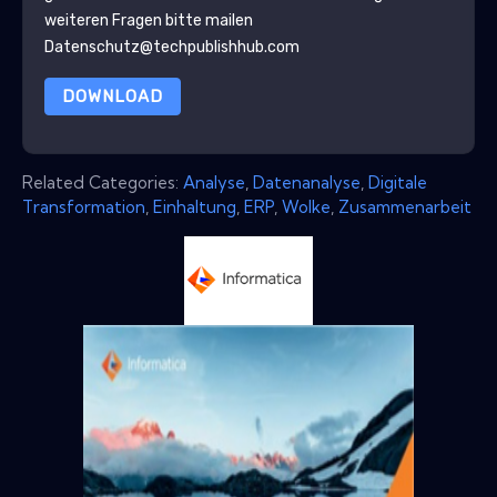
weiteren Fragen bitte mailen
Datenschutz@techpublishhub.com
DOWNLOAD
Related Categories:
Analyse
,
Datenanalyse
,
Digitale
Transformation
,
Einhaltung
,
ERP
,
Wolke
,
Zusammenarbeit