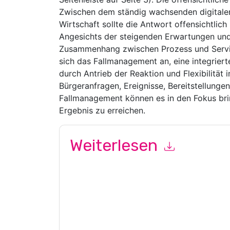
Zwischen dem ständig wachsenden digital
Wirtschaft sollte die Antwort offensichtlich s
Angesichts der steigenden Erwartungen un
Zusammenhang zwischen Prozess und Service
sich das Fallmanagement an, eine integrierte
durch Antrieb der Reaktion und Flexibilität i
Bürgeranfragen, Ereignisse, Bereitstellungen
Fallmanagement können es in den Fokus bri
Ergebnis zu erreichen.
Weiterlesen
Mit dem Absenden dieses Formulars stimmen Si
Ihnen marketingbezogene E-Mails oder per Telefo
Catapult Systems
Webseiten u Mitteilungen unt
Indem Sie diese Ressource anfordern, stimmen 
Daten sind geschützt durch unsere
Datenschutz
Datenschutz@techpublishhub.com