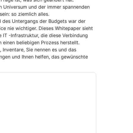
en Universum und der immer spannenden
ein: so ziemlich alles.
d des Untergangs der Budgets war der
 nie wichtiger. Dieses Whitepaper sieht
 IT -Infrastruktur, die diese Verbindung
n einen beliebigen Prozess herstellt.
, Inventare, Sie nennen es und das
ngen und Ihnen helfen, das gewünschte
e zu
Catapult Systems
Kontaktaufnahme mit
n. Sie können sich jederzeit abmelden.
erliegen ihrer Datenschutzerklärung.
Sie unseren Nutzungsbedingungen zu. Alle
erklärung
. Bei weiteren Fragen bitte mailen