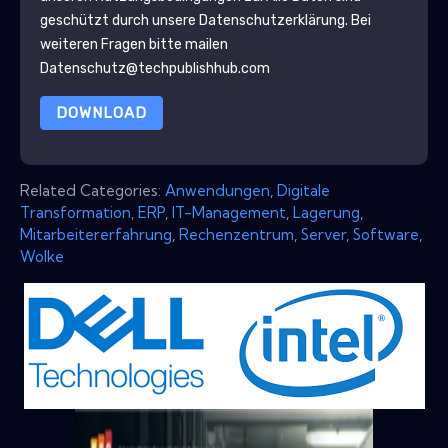
geschützt durch unsere
Datenschutzerklärung
. Bei
weiteren Fragen bitte mailen
Datenschutz@techpublishhub.com
DOWNLOAD
Related Categories:
Anwendungen
,
Digitale
Transformation
,
ERP
,
IT-Management
,
Lagerung
,
Mitarbeitererfahrung
,
Rechenzentrum
,
Server
,
Software
,
Wolke