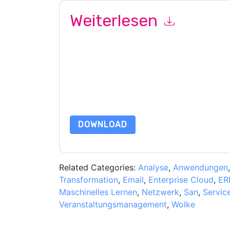
Weiterlesen
Mit dem Absenden dieses Formulars stimmen Si
marketingbezogene E-Mails oder per Telefon. Si
Webseiten u Mitteilungen unterliegen ihrer Date
Indem Sie diese Ressource anfordern, stimmen 
Daten sind geschützt durch unsere
Datenschutz
Datenschutz@techpublishhub.com
DOWNLOAD
Related Categories:
Analyse
,
Anwendungen
Transformation
,
Email
,
Enterprise Cloud
,
ER
Maschinelles Lernen
,
Netzwerk
,
San
,
Service
Veranstaltungsmanagement
,
Wolke