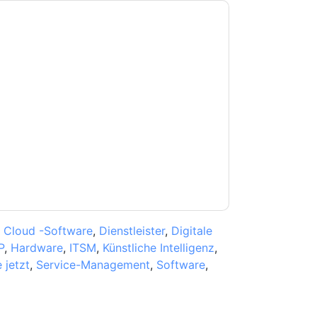
e zu
ServiceNow
Kontaktaufnahme mit Ihnen
e können sich jederzeit abmelden.
ServiceNow
nschutzerklärung.
Sie unseren Nutzungsbedingungen zu. Alle
erklärung
. Bei weiteren Fragen bitte mailen
,
Cloud -Software
,
Dienstleister
,
Digitale
P
,
Hardware
,
ITSM
,
Künstliche Intelligenz
,
 jetzt
,
Service-Management
,
Software
,