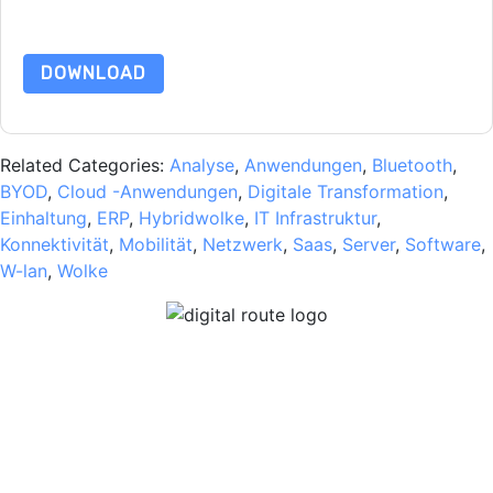
unsere
Datenschutzerklärung
. Bei weiteren Fragen bitte
mailen Datenschutz@techpublishhub.com
DOWNLOAD
Related Categories:
Analyse
,
Anwendungen
,
Bluetooth
,
BYOD
,
Cloud -Anwendungen
,
Digitale Transformation
,
Einhaltung
,
ERP
,
Hybridwolke
,
IT Infrastruktur
,
Konnektivität
,
Mobilität
,
Netzwerk
,
Saas
,
Server
,
Software
,
W-lan
,
Wolke