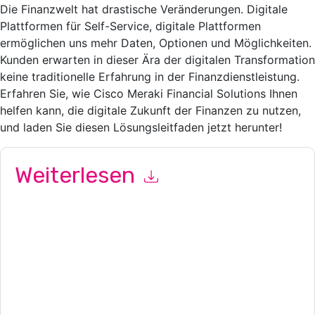
Die Finanzwelt hat drastische Veränderungen. Digitale
Plattformen für Self-Service, digitale Plattformen
ermöglichen uns mehr Daten, Optionen und Möglichkeiten.
Kunden erwarten in dieser Ära der digitalen Transformation
keine traditionelle Erfahrung in der Finanzdienstleistung.
Erfahren Sie, wie Cisco Meraki Financial Solutions Ihnen
helfen kann, die digitale Zukunft der Finanzen zu nutzen,
und laden Sie diesen Lösungsleitfaden jetzt herunter!
Weiterlesen
Mit dem Absenden dieses Formulars stimmen Sie zu
Cisco
Meraki
Kontaktaufnahme mit Ihnen marketingbezogene E-
Mails oder per Telefon. Sie können sich jederzeit abmelden.
Cisco Meraki
Webseiten u Mitteilungen unterliegen ihrer
Datenschutzerklärung.
Indem Sie diese Ressource anfordern, stimmen Sie unseren
Nutzungsbedingungen zu. Alle Daten sind geschützt durch