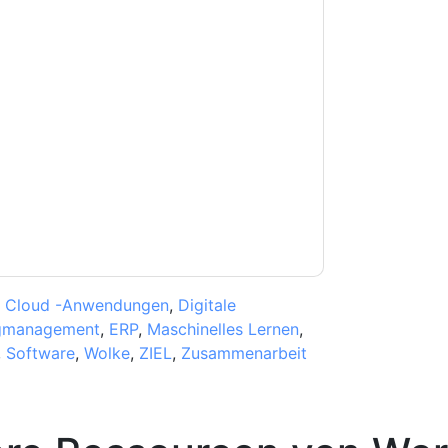
e zu
Workday
Kontaktaufnahme mit Ihnen
e können sich jederzeit abmelden.
Workday
nschutzerklärung.
Sie unseren Nutzungsbedingungen zu. Alle
erklärung
. Bei weiteren Fragen bitte mailen
,
Cloud -Anwendungen
,
Digitale
gmanagement
,
ERP
,
Maschinelles Lernen
,
,
Software
,
Wolke
,
ZIEL
,
Zusammenarbeit