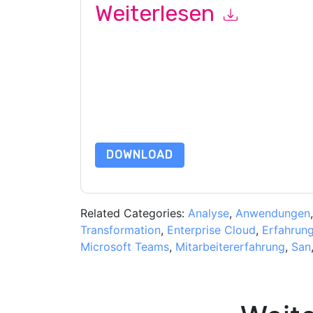
Weiterlesen
Mit dem Absenden dieses Formulars stimmen Si
marketingbezogene E-Mails oder per Telefon. Si
Webseiten u Mitteilungen unterliegen ihrer Date
Indem Sie diese Ressource anfordern, stimmen 
Daten sind geschützt durch unsere
Datenschutz
Datenschutz@techpublishhub.com
DOWNLOAD
Related Categories:
Analyse
,
Anwendungen
Transformation
,
Enterprise Cloud
,
Erfahrun
Microsoft Teams
,
Mitarbeitererfahrung
,
San