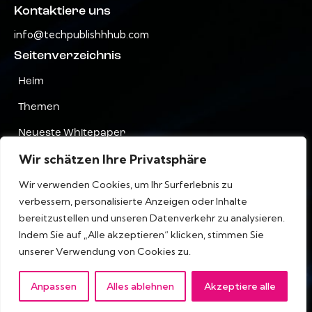
Kontaktiere uns
info@techpublishhhub.com
Seitenverzeichnis
Heim
Themen
Neueste Whitepaper
Wir schätzen Ihre Privatsphäre
Unternehmen AZ
Wir verwenden Cookies, um Ihr Surferlebnis zu
Kontaktiere uns
verbessern, personalisierte Anzeigen oder Inhalte
Privatsphäre
bereitzustellen und unseren Datenverkehr zu analysieren.
Indem Sie auf „Alle akzeptieren“ klicken, stimmen Sie
Terms & Bedingungen
unserer Verwendung von Cookies zu.
Anpassen
Alles ablehnen
Akzeptiere alle
IT Tech Publish Hub © Alle Rechte vorbehalten.