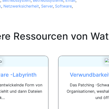
s
,
Betriebssystem
,
Betriebssysteme
,
Email
,
k
,
Netzwerksicherheit
,
Server
,
Software
,
ere Ressourcen von
Wat
re -Labyrinth
Verwundbarkei
rentwickelnde Form von
Das Patching -Schwac
tiehlt und dann Dateien
Organisationen, wesha
...
und öff