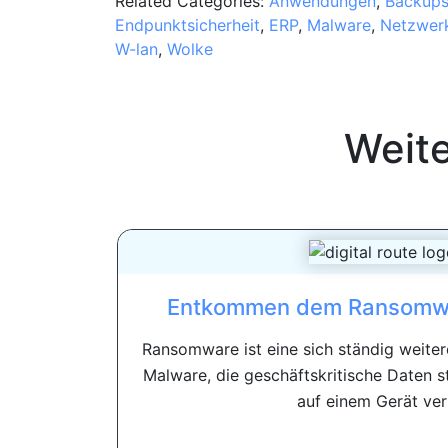
Related Categories:
Anwendungen
,
Backup
Endpunktsicherheit
,
ERP
,
Malware
,
Netzwer
W-lan
,
Wolke
Weit
Entkommen dem Ransomwa
Ransomware ist eine sich ständig weite
Malware, die geschäftskritische Daten s
auf einem Gerät verk