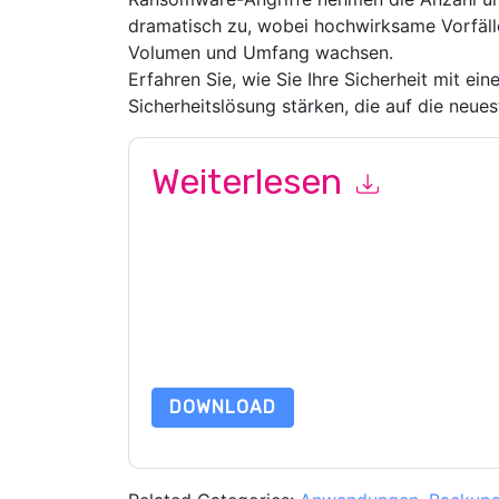
dramatisch zu, wobei hochwirksame Vorfälle
Volumen und Umfang wachsen.
Erfahren Sie, wie Sie Ihre Sicherheit mit e
Sicherheitslösung stärken, die auf die neue
Weiterlesen
Mit dem Absenden dieses Formulars stimmen Si
marketingbezogene E-Mails oder per Telefon. Si
Webseiten u Mitteilungen unterliegen ihrer Date
Indem Sie diese Ressource anfordern, stimmen 
Daten sind geschützt durch unsere
Datenschutz
Datenschutz@techpublishhub.com
DOWNLOAD