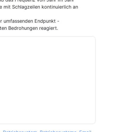
 mit Schlagzeilen kontinuierlich an
iner umfassenden Endpunkt -
sten Bedrohungen reagiert.
e zu
WatchGuard
Kontaktaufnahme mit Ihnen
e können sich jederzeit abmelden.
WatchGuard
nschutzerklärung.
Sie unseren Nutzungsbedingungen zu. Alle
erklärung
. Bei weiteren Fragen bitte mailen